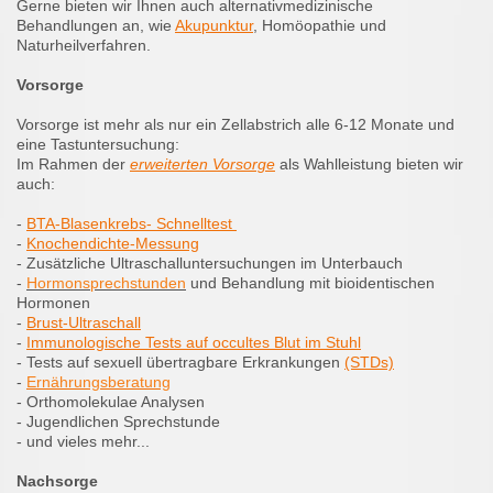
Gerne bieten wir Ihnen auch alternativmedizinische
Behandlungen an, wie
Akupunktur
, Homöopathie und
Naturheilverfahren.
Vorsorge
Vorsorge ist mehr als nur ein Zellabstrich alle 6-12 Monate und
eine Tastuntersuchung:
Im Rahmen der
erweiterten Vorsorge
als Wahlleistung bieten wir
auch:
-
BTA-Blasenkrebs- Schnelltest
-
Knochendichte-Messung
- Zusätzliche Ultraschalluntersuchungen im Unterbauch
-
Hormonsprechstunden
und Behandlung mit bioidentischen
Hormonen
-
Brust-Ultraschall
-
Immunologische Tests auf occultes Blut im Stuhl
- Tests auf sexuell übertragbare Erkrankungen
(STDs)
-
Ernährungsberatung
- Orthomolekulae Analysen
- Jugendlichen Sprechstunde
- und viele
s mehr...
Nachsorge